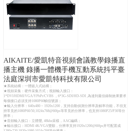
AIKAITE/愛凱特音視頻會議教學錄播直
播主機 錄播一體機手機互動系統抖平臺
法庭深圳市愛凱特科技有限公司
★系統結構：一體嵌入式結構；
★視頻采集：硬件采集方式；視頻輸入接口：
1*DVI/HDMI/VGA/YPbPr/CVBS ，6*3G-SDI/HD-SDI ,為達到最佳錄制效果要求
每個接口必須支持1080P60幀信號源；
★輸入分辨率：640x480 ~ 1920x1200，支持自動偵測分辨率及幀率功能，不但支
持常見的1080P60/50,1024x768@60fps等常見的分辨率，也支持1080P25/P30等分
辨率；
★音頻輸入接口：立體聲, 48khz采樣，AAC編碼；
★輸出接口：HDMI 4K/VGA雙顯，分辨率支持1920x1200@60fps并可配置成
1280x720,1920x1080,1024x768等分辨率；