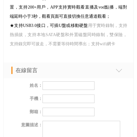
置，支持200+用戶，APP支持實時觀看直播及vod點播，端對
端延時小于3秒，觀看頁面可直接切換任意通道觀看；
★支持
USB3.0
接口，可插
U
盤或移動硬盤
用于實時錄制，支持
熱插拔，支持本地
SATA
硬盤和外置磁盤同時錄制，雙保險，
支持錄完即可拔走，不需要等待時間導出；支持
wifi
網卡
在線留言
姓名：
手機：
郵箱：
意圖描述：