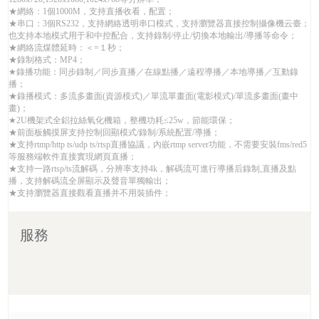
★網絡：1個1000M，支持直播收看，配置；
★串口：3個RS232，支持網絡透明串口模式，支持瀏覽器直接控制攝像機云臺；
也支持本地模式用于和中控配合，支持錄制/停止/切換本地輸出/導播等命令；
★網絡流煤體延時：＜=１秒；
★錄制格式：MP4；
★錄播功能：同步錄制／同步直播／在線點播／遠程導播／本地導播／互動錄
播；
★錄播模式：多流多畫面(資源模式)／單流單畫面(電影模式)/單流多畫面(畫中
畫)；
★2U機架式全鋁拉絲氧化機箱，整機功耗≤25w，節能環保；
★前面板觸摸屏支持控制回顯模式/錄制/系統配置/導播；
★支持rtmp/http ts/udp ts/rtsp直播協議，內嵌rtmp server功能，不需要安裝fms/red5
等服務端軟件直接實現網頁直播；
★支持一路rtsp/ts流解碼，分辨率支持4k，解碼流可進行導播后錄制,直播及點
播，支持解碼流全屏顯示及聲音單獨輸出；
★支持瀏覽器直接觀看直播并不用裝插件；
服務