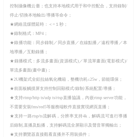
控制攝像機云臺；也支持本地模式用于和中控配合，支持錄制/
停止/切換本地輸出/導播等命令；
★網絡流煤體延時：＜=１秒；
★錄制格式：MP4；
★錄播功能：同步錄制／同步直播／在線點播／遠程導播／本
地導播／互動錄播；
★錄播模式：多流多畫面(資源模式)／單流單畫面(電影模式)/
單流多畫面(畫中畫)；
★2U機架式全鋁拉絲氧化機箱，整機功耗≤
25
w，節能環保；
★前面板觸摸屏支持控制回顯模式/錄制/系統配置/導播；
★支持rtmp/http ts/udp ts/rtsp直播協議，內嵌rtmp server功能，
不需要安裝fms/red5等服務端軟件直接實現網頁直播；
★支持一路rtsp/ts流解碼，分辨率支持4k，解碼流可進行導播
后錄制,直播及點播，支持解碼流全屏顯示及聲音單獨輸出；
★支持瀏覽器直接觀看直播并不用裝插件；