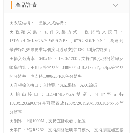
產品詳情
★系統結構：一體嵌入式結構；
★視頻采集：硬件采集方式；視頻輸入接口：
1*DVI/HDMI/VGA/YPbPr/CVBS ，6*3G-SDI/HD-SDI
,
為達到
最佳錄制效果要求每個接口必須支持
1080P60
幀信號源；
★輸入分辨率：640x480 ~ 1920x1200，支持自動偵測分辨率及
幀率功能，不但支持常見的1080P60/50,1024x768@60fps等常見
的分辨率，也支持1080P25/P30等分辨率；
★音頻輸入接口：立體聲, 48khz采樣，AAC編碼；
★輸出接口：HDMI
?4K
/VGA雙顯，分辨率支持
1920x1200@60fps并可配置成1280x720,1920x1080,1024x768等
分辨率；
★網絡：
1
個
1000M，支持直播收看，配置；
★串口：
3
個
RS232，支持網絡透明串口模式，支持瀏覽器直接