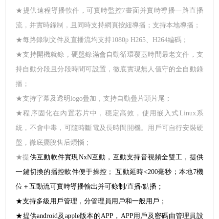
★提供遠程導播軟件，可實時監控7畫面并實時導播一路直播
流，并實時錄制，且同時支持網頁按紐導播；支持本地導播；
★每路錄制文件及直播流均支持1080p H265、
H264
編碼；
★支持開機就錄，硬盤錄滿會自動循環覆蓋時間最老文件，支
持自動分段且分段時間可設置，徹底實現無人值守的全自動錄
播；
★支持字幕及透明
logo
疊加，支持自動疊片頭片尾；
★程序固化在內置芯片中，穩定高效，使用嵌入式Linux系
統，不會中毒，可隨時斷電及長時間開機。用戶可自行安裝硬
盤，徹底擺脫售后煩惱；
★提
供互動軟件實現
NxN互動，互動支持音視頻全雙工，提供
一鍵切換的播控軟件便于操控； 互動延時
<200
毫秒；本地
7機
位＋互動流可實時導播輸出并可錄制
/
直播
/
點播；
★支持多級用戶管理，分管理員用戶和一般用戶；
★提供android及apple版本的APP，APP用戶及密碼由管理員設